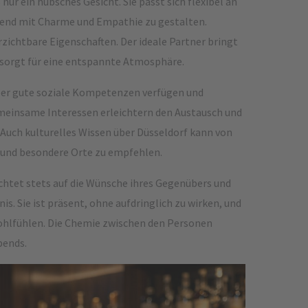
nur ein hübsches Gesicht. Sie passt sich flexibel an
Abend mit Charme und Empathie zu gestalten.
rzichtbare Eigenschaften. Der ideale Partner bringt
sorgt für eine entspannte Atmosphäre.
über gute soziale Kompetenzen verfügen und
meinsame Interessen erleichtern den Austausch und
uch kulturelles Wissen über Düsseldorf kann von
n und besondere Orte zu empfehlen.
chtet stets auf die Wünsche ihres Gegenübers und
is. Sie ist präsent, ohne aufdringlich zu wirken, und
 wohlfühlen. Die Chemie zwischen den Personen
bends.