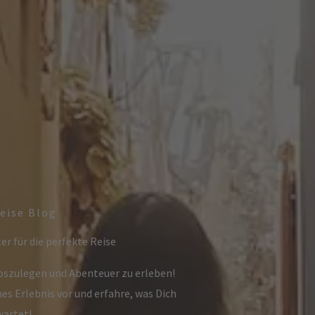
eise Blog
er für die perfekte Reise
loszulegen und Abenteuer zu erleben!
hes Erlebnis vor und erfahre, was Dich
wartet!