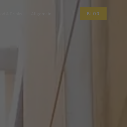
od & Drinks
Allgemein
BLOG