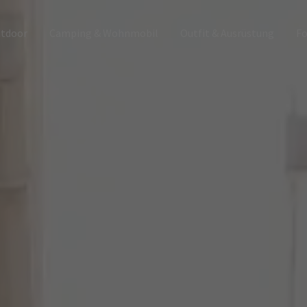
utdoor
Camping & Wohnmobil
Outfit & Ausrüstung
Fo