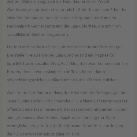
dichten Wäldern zeigt sich die Natur hier in voller Pracht.
Wanderwege führen durch unberührte Gebiete, die zum Erkunden
einladen. Besonders beliebt sind die Regionen rund um den
Nationalpark Gennargentu und die Cala Goloritzé, die mit ihren
kristallklaren Buchten begeistern.
Für Kletterfans bietet Sardinien zahlreiche Herausforderungen.
Die steilen Felswände bei Cala Gonone sind ein Magnet für
Sportkletterer aus aller Welt. Auch Mountainbiker kommen auf ihre
Kosten, denn abwechslungsreiche Trails führen durch
abwechslungsreiches Gelände mit spektakulären Ausblicken.
Wassersportler finden entlang der Küste ideale Bedingungen für
Segeln, Windsurfen und Schnorcheln. Die klare Sicht unter Wasser
offenbart eine faszinierende Unterwasserwelt mit bunten Fischen
und geheimnisvollen Höhlen. Kajaktouren entlang der Küste
ermöglichen es, versteckte Buchten und Strände zu entdecken,
die nur vom Wasser aus zugänglich sind.