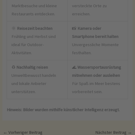
Marktbesuche und kleine
versteckte Orte zu
Restaurants entdecken.
erreichen.
🌞
Reisezeit beachten
📸
Kamera oder
Frühling und Herbst sind
Smartphone bereit halten
ideal für Outdoor-
Unvergessliche Momente
Aktivitäten.
festhalten.
♻️
Nachhaltig reisen
🌊
Wassersportausrüstung
Umweltbewusst handeln
mitnehmen oder ausleihen
und lokale Anbieter
Für Spaß im Meer bestens
unterstützen.
vorbereitet sein.
Hinweis: Bilder wurden mithilfe künstlicher Intelligenz erzeugt.
←
Vorheriger Beitrag
Nächster Beitrag
→