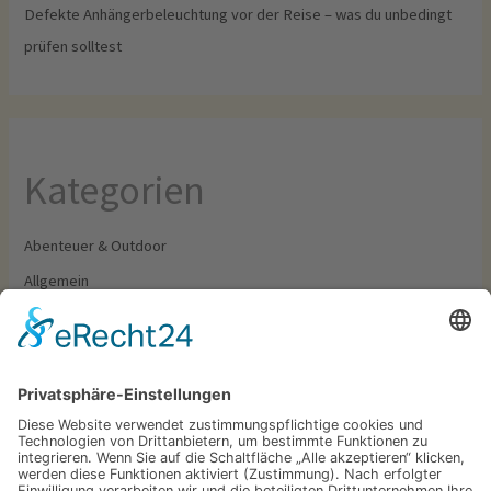
Defekte Anhängerbeleuchtung vor der Reise – was du unbedingt
prüfen solltest
Kategorien
Abenteuer & Outdoor
Allgemein
Camping & Wohnmobil
Food & Drinks
Outfit & Ausrüstung