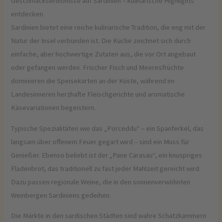
Geschmackserlebnisse auf Sardinien – kulinarische Highlights
entdecken
Sardinien bietet eine reiche kulinarische Tradition, die eng mit der
Natur der Insel verbunden ist. Die Küche zeichnet sich durch
einfache, aber hochwertige Zutaten aus, die vor Ort angebaut
oder gefangen werden. Frischer Fisch und Meeresfrüchte
dominieren die Speisekarten an der Küste, während im
Landesinneren herzhafte Fleischgerichte und aromatische
Käsevariationen begeistern.
Typische Spezialitäten wie das „Porceddu“ – ein Spanferkel, das
langsam über offenem Feuer gegart wird – sind ein Muss für
Genießer. Ebenso beliebt ist der „Pane Carasau“, ein knuspriges
Fladenbrot, das traditionell zu fast jeder Mahlzeit gereicht wird.
Dazu passen regionale Weine, die in den sonnenverwöhnten
Weinbergen Sardiniens gedeihen.
Die Märkte in den sardischen Städten sind wahre Schatzkammern