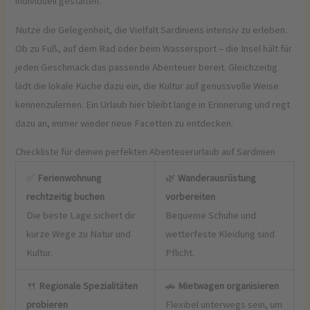
individuell gestalten.
Nutze die Gelegenheit, die Vielfalt Sardiniens intensiv zu erleben.
Ob zu Fuß, auf dem Rad oder beim Wassersport – die Insel hält für
jeden Geschmack das passende Abenteuer bereit. Gleichzeitig
lädt die lokale Küche dazu ein, die Kultur auf genussvolle Weise
kennenzulernen. Ein Urlaub hier bleibt lange in Erinnerung und regt
dazu an, immer wieder neue Facetten zu entdecken.
Checkliste für deinen perfekten Abenteuerurlaub auf Sardinien
✅
Ferienwohnung
🌿
Wanderausrüstung
rechtzeitig buchen
vorbereiten
Die beste Lage sichert dir
Bequeme Schuhe und
kurze Wege zu Natur und
wetterfeste Kleidung sind
Kultur.
Pflicht.
🍴
Regionale Spezialitäten
🚗
Mietwagen organisieren
probieren
Flexibel unterwegs sein, um