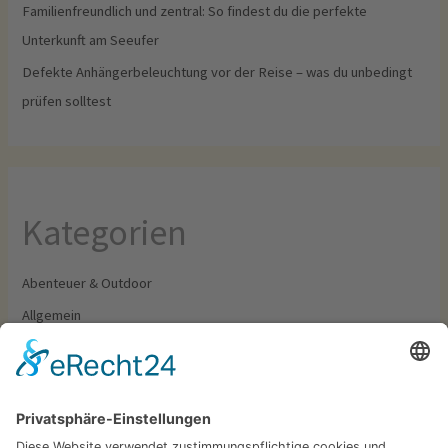
Familienfreundlich und zentral: So findest du die perfekte
Unterkunft am Seeufer
Defekte Anhängerbeleuchtung vor der Reise – was du unbedingt
prüfen solltest
Kategorien
Abenteuer & Outdoor
Allgemein
Camping & Wohnmobil
Food & Drinks
Outfit & Ausrüstung