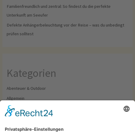
Familienfreundlich und zentral: So findest du die perfekte
Unterkunft am Seeufer
Defekte Anhängerbeleuchtung vor der Reise – was du unbedingt
prüfen solltest
Kategorien
Abenteuer & Outdoor
Allgemein
Camping & Wohnmobil
Food & Drinks
Outfit & Ausrüstung