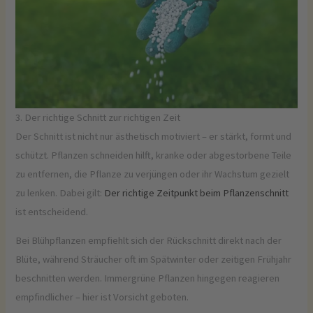
3. Der richtige Schnitt zur richtigen Zeit
Der Schnitt ist nicht nur ästhetisch motiviert – er stärkt, formt und
schützt. Pflanzen schneiden hilft, kranke oder abgestorbene Teile
zu entfernen, die Pflanze zu verjüngen oder ihr Wachstum gezielt
zu lenken. Dabei gilt:
Der richtige Zeitpunkt beim Pflanzenschnitt
ist entscheidend.
Bei Blühpflanzen empfiehlt sich der Rückschnitt direkt nach der
Blüte, während Sträucher oft im Spätwinter oder zeitigen Frühjahr
beschnitten werden. Immergrüne Pflanzen hingegen reagieren
empfindlicher – hier ist Vorsicht geboten.