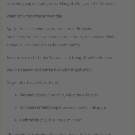
Überdüngung ist häufiger als Mangel: Weniger ist oft besser.
Wann ist Umtopfen notwendig?
Spätestens alle
zwei Jahre
, besser im
Frühjahr
.
Anzeichen: Wurzeln wachsen unten heraus, das Wasser läuft
schnell durch oder die Erde riecht muffig.
Frische Erde stärkt die Wurzeln und beugt Krankheiten vor.
Welche Hausmittel helfen bei Schädlingsbefall?
Gegen Blattläuse & Co. helfen:
Neemöl-Spray
(natürlich, wirkt zuverlässig)
Schmierseifenlösung
(bei weichen Schädlingen)
Gelbtafeln
(z. B. bei Trauermücken)
Chemische Mittel sind oft unnötig, wenn früh reagiert wird.