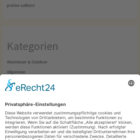
prüfen solltest
Kategorien
Abenteuer & Outdoor
Allgemein
Camping & Wohnmobil
Food & Drinks
Outfit & Ausrüstung
Schlagwörter